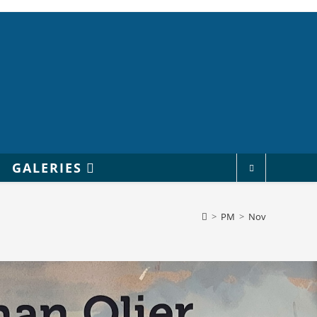
GALERIES
>
PM
>
Nov