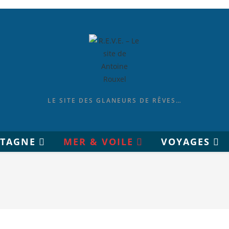
LE SITE DES GLANEURS DE RÊVES…
ETAGNE
MER & VOILE
VOYAGES