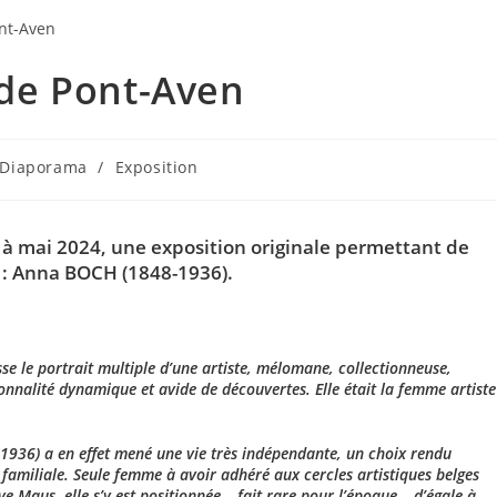
de Pont-Aven
Diaporama
/
Exposition
 à mai 2024, une exposition originale permettant de
 :
Anna BOCH
(1848-1936).
e le portrait multiple d’une artiste, mélomane, collectionneuse,
nnalité dynamique et avide de découvertes. Elle était la femme artiste
, 1936) a en effet mené une vie très indépendante, un choix rendu
e familiale. Seule femme à avoir adhéré aux cercles artistiques belges
e Maus, elle s’y est positionnée – fait rare pour l’époque – d’égale à