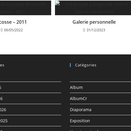
cosse – 2011
Galerie personnelle
06/05/2022
31/12/2023
ves
Catégories
6
Album
26
AlbumCr
2026
Diaporama
2025
Exposition