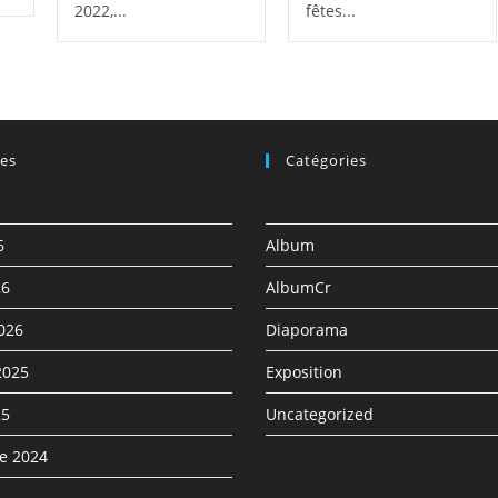
2022,...
fêtes...
ves
Catégories
6
Album
26
AlbumCr
2026
Diaporama
2025
Exposition
25
Uncategorized
e 2024