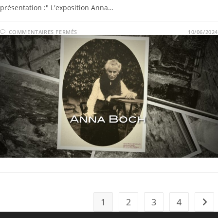
présentation :" L'exposition Anna…
COMMENTAIRES FERMÉS
10/06/2024
1
2
3
4